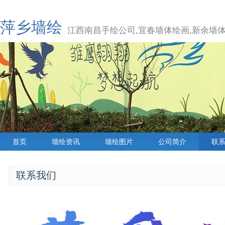
萍乡墙绘
江西南昌手绘公司,宜春墙体绘画,新余墙体
首页
墙绘资讯
墙绘图片
公司简介
联
联系我们