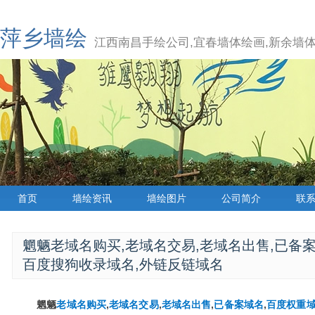
萍乡墙绘
江西南昌手绘公司,宜春墙体绘画,新余墙体
首页
墙绘资讯
墙绘图片
公司简介
联
魍魉老域名购买,老域名交易,老域名出售,已备案域
百度搜狗收录域名,外链反链域名
魍魉
老域名购买
,
老域名交易
,
老域名出售
,
已备案域名
,
百度权重