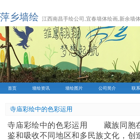
萍乡墙绘
江西南昌手绘公司,宜春墙体绘画,新余墙体
首页
墙绘资讯
墙绘图片
公司简介
联
寺庙彩绘中的色彩运用
寺庙彩绘中的色彩运用 藏族同胞
鉴和吸收不同地区和多民族文化，创