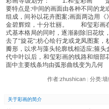
彩画等级划分： 1.和玺彩画 
要特点是:中间的画面由各种不同的龙
组成，间补以花卉图案;画面两边用《
金碧辉煌，十分壮丽。 和玺彩画
式基本格局的同时，逐渐剔除旧花纹，
去了"旋花";枋心绘行龙或龙凤图案
瓣形，以求与藻头轮廓线相适应;箍头
代中叶以后，和玺彩画的线路和细部
面中主要线条均由弧形曲线变为几何
作者:zhushican
分类:
|
关于彩画的简介