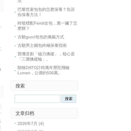
法
巴黎世家包包的怎麽保養？告訴
你保養方法！
，
時髦標配Fendi女包，萬一臟了怎
格
麽辦？
板
古馳gucci包包的佩戴方式
：
古馳男士錢包終極保養指南
重
寶璣首創「磁力擒縱」，核心是
「三層擒縱輪」。
朗格DATO計時萬年歷陀飛輪
0
Lumen，公價約506萬。
搜索
装
文章归档
个
批
2026年7月 (4)
面