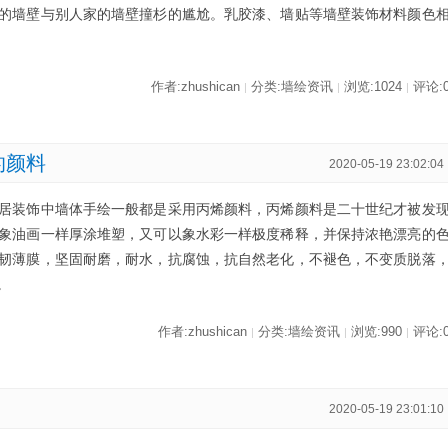
的墙壁与别人家的墙壁撞杉的尴尬。乳胶漆、墙贴等墙壁装饰材料颜色
作者:zhushican
分类:墙绘资讯
浏览:1024
评论:
|
|
|
的颜料
2020-05-19 23:02:04
居装饰中墙体手绘一般都是采用丙烯颜料，丙烯颜料是二十世纪才被发
象油画一样厚涂堆塑，又可以象水彩一样极度稀释，并保持浓艳漂亮的
韧薄膜，坚固耐磨，耐水，抗腐蚀，抗自然老化，不褪色，不变质脱落
。
作者:zhushican
分类:墙绘资讯
浏览:990
评论:
|
|
|
2020-05-19 23:01:10