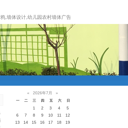
鸦,墙体设计,幼儿园农村墙体广告
«
2026年7月
»
一
二
三
四
五
六
日
1
2
3
4
5
修
6
7
8
9
10
11
12
画
13
14
15
16
17
18
19
统