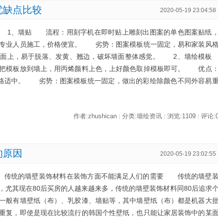
优缺点比较
2020-05-19 23:04:58
 1、墙贴 流程：用刻字机在即时贴上雕刻出图案的单色图案贴纸
专业人员施工，价格便宜。 劣势：图案模板统一固定，易和家装风
墙面上，易于脱落、发黄、翘边，破坏墙面整体感觉。 2、墙绘模
把模板放到墙上，用丙烯颜料上色，上好颜色取掉模板即可。 优点
价格适中。 劣势：图案模板统一固定，做出的彩绘除颜色不同外容易
作者:zhushican
分类:墙绘资讯
浏览:1109
评论:
|
|
|
的原因
2020-05-19 23:02:55
、传统的墙壁装饰材料在装饰方面不能满足人们的需要 传统的墙壁
，尤其现在80后买房的人越来越来多，传统的墙壁装饰材料同80后追求
一般有墙壁纸（布）、乳胶漆、墙贴等，其中墙壁纸（布）都是机器大
重复，即使是现在比较流行的韩国个性壁纸，也只能让家居装饰中的某