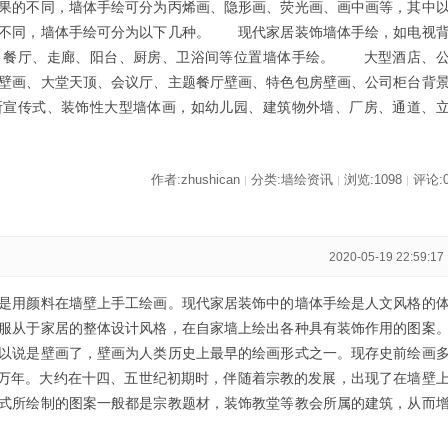
果的不同，墙体手绘可分为丙烯画、隐形画、荧光画、画中画等，其中
不同，墙体手绘可分为以下几种。 现代家居装饰墙体手绘，如电视
、餐厅、走廊、阳台、厨房、卫浴间等位置墙体手绘。 大型酒店、
壁画、大堂天顶、会议厅、主题餐厅壁画、特色包房壁画、公司柜台背
宣传式、装饰性大型墙体画，如幼儿园、建筑物外墙、厂房、通道、
作者:zhushican
分类:墙绘资讯
浏览:1098
评论:
|
|
|
2020-05-19 22:59:17
是用颜料在墙壁上手工绘画。现代家居装饰中的墙体手绘是人文风格的
服从于家居的整体设计风格，在自家墙上绘出各种具有装饰作用的图案
以说是壁画了，壁画为人类历史上最早的绘画形式之一。现存史前绘画
2万年。大约在十四、五世纪初期时，伴随着宗教的发展，出现了在墙壁
式所绘制的图案一般都是宗教题材，装饰教堂等教会所属的建筑，从而