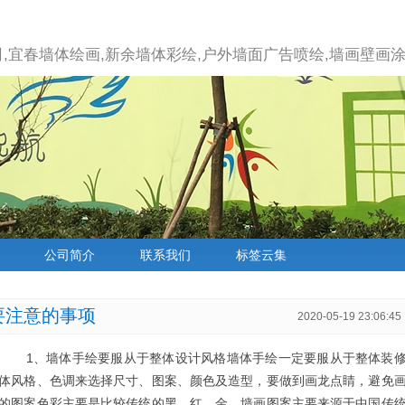
,宜春墙体绘画,新余墙体彩绘,户外墙面广告喷绘,墙画壁画涂
公司简介
联系我们
标签云集
要注意的事项
2020-05-19 23:06:45
项 1、墙体手绘要服从于整体设计风格墙体手绘一定要服从于整体装
体风格、色调来选择尺寸、图案、颜色及造型，要做到画龙点睛，避免
的图案色彩主要是比较传统的黑、红、金，墙画图案主要来源于中国传