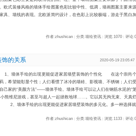
。欧式装修风格的墙体手绘图案色彩比较中性、低调，墙画图案主要来
家具、墙线的表现。北欧派简约设计，在色彩上比较极端，游走于黑白
作者:zhushican
分类:墙绘资讯
浏览:1070
评论:
|
|
|
装饰的关系
2020-05-19 23:05:47
 1、墙体手绘的出现更能促进家居墙壁装饰的个性化 在这个崇尚
羁，希望能彰显个性；人们看惯了冰冷的墙砖、影视墙、不锈钢；人们
自己家的“美颜方法”——墙体手绘。墙体手绘可以让人们在钢筋水泥的“
和小熊维尼游戏，甚至与超人一起拯救地球……。它以其无拘无束、天真
代。 2、墙体手绘的出现更能促进家居墙壁装饰的多元化。多一种选择
作者:zhushican
分类:墙绘资讯
浏览:1133
评论:
|
|
|