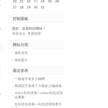
20
21
22
23
24
25
26
源
27
28
29
30
31
灰
控制面板
您好，欢迎到访网站！
0
登录后台
查看权限
网站分类
墙绘资讯
个
墙绘图片
受
最近发表
笼
烂
​一般修手表多少錢啊
就
​萬寶龍手表壞了大概多少錢維修
celine包包清潔—celine包包清潔
0
去哪裏
​包包清洗保養—包包清潔保養方