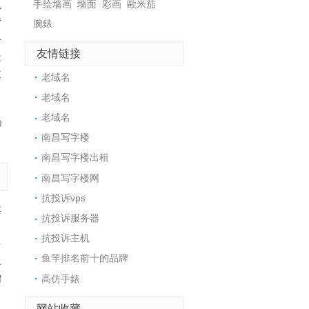
手绘墙画
墙面
彩画
歐米茄
以
背
腕錶
公
友情链接
景
立
老域名
老域名
老域名
0
南昌写字楼
南昌写字楼出租
南昌写字楼网
抗投诉vps
体
抗投诉服务器
。
抗投诉主机
多
鱼竿排名前十的品牌
上
增
高仿手錶
网站收藏