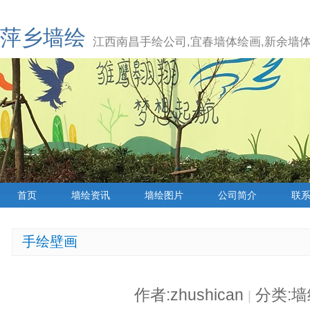
萍乡墙绘
江西南昌手绘公司,宜春墙体绘画,新余墙体
首页
墙绘资讯
墙绘图片
公司简介
联
手绘壁画
作者:zhushican
分类:
|