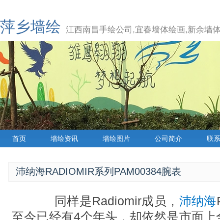
萍乡墙绘
江西南昌手绘公司,宜春墙体绘画,新余墙体
首页
墙绘资讯
墙绘图片
公司简介
联
沛纳海RADIOMIR系列PAM00384腕表
同样是Radiomir成员，
沛纳海
至今已经有4个年头，却依然是市面上