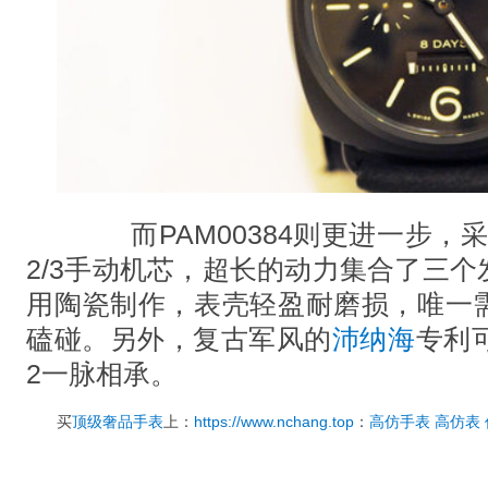
而PAM00384则更进一步，
2/3手动机芯，超长的动力集合了三
用陶瓷制作，表壳轻盈耐磨损，唯一
磕碰。另外，复古军风的
沛纳海
专利
2一脉相承。
买
顶级奢品手表
上：
https://www.nchang.top
：
高仿手表
高仿表