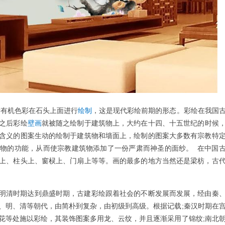
有机色彩在石头上面进行
绘制
，这是现代彩绘前期的形态。彩绘在我国
之后彩绘
壁画
就被随之绘制于建筑物上，大约在十四、十五世纪的时候
含义的图案生动的绘制于建筑物和墙面上，绘制的图案大多数有宗教特
物的功能，从而使宗教建筑物添加了一份严肃而神圣的面纱。 在中国
上、柱头上、窗棂上、门扇上等等。画的最多的地方当然还是梁枋，古
明清时期达到鼎盛时期，古建彩绘跟着社会的不断发展而发展，经由秦
、明、清等朝代，由简朴到复杂，由初级到高级。根据记载;秦汉时期在
花等处施以彩绘，其装饰图案多用龙、云纹，并且逐渐采用了锦纹;南北