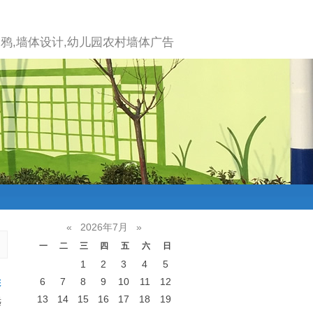
鸦,墙体设计,幼儿园农村墙体广告
«
2026年7月
»
一
二
三
四
五
六
日
1
2
3
4
5
6
7
8
9
10
11
12
彩
13
14
15
16
17
18
19
远