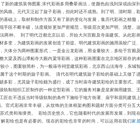
了新的建筑装饰图案;宋代彩画多用叠晕画法，使颜色由浅到深或由深
的风格。元代又泛起了旋子彩画，但此时还不成熟。到了明、清时期，
的基础上，取材和制作方面又有了新的变化与发展，集历代彩画之精髓
现手段不断丰硕，法度规矩更加严密规范，等级层次更加严明、清楚。
法两种。 到了明代迁都北京以后，开始大兴宫殿及寺庙建筑。从此彩
材多变，为建筑彩画的发展创造了前提。明代建筑彩画的施用虽较广泛
，大体分为两种图案形式，一是金云龙彩画，用金量较大，多绘于宫殿
檐大梁及西山潭柘寺大殿内粱等彩画，这种彩画图案在北京地区留存的
量较小，图案较简朴，为一般庙寺祠堂建筑彩画，北京西山法海寺，东城
属于这个时期的旋子彩画。 清代在明代建筑旋子彩绘的基础上又做了
硕多彩，尤其旋子彩绘颇为盛行，成了当时庙寺建筑彩绘的主要形式。
级轨制组织工匠制作的一种定型彩画，它的服务对象是皇家御用建筑、
工匠在不违反当时等级轨制的条件下施绘于地方衙署、庙宇和居民建筑
画。官式彩画非常丰硕，从纹饰的主体框架构图和题材方面分类可分五
苏式类和海墁类。 彩绘历史悠久，它也随着时代的发展而发展，到现
了解彩绘也是有必要的。现在的彩绘也非常的时尚，可以运用在我们
家