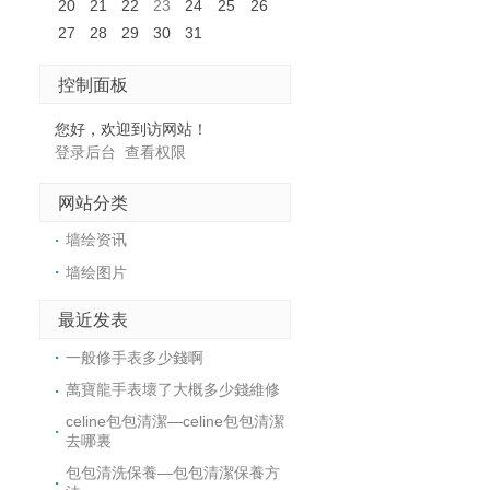
20
21
22
23
24
25
26
27
28
29
30
31
控制面板
您好，欢迎到访网站！
登录后台
查看权限
网站分类
墙绘资讯
墙绘图片
最近发表
​一般修手表多少錢啊
​萬寶龍手表壞了大概多少錢維修
celine包包清潔—celine包包清潔
去哪裏
​包包清洗保養—包包清潔保養方