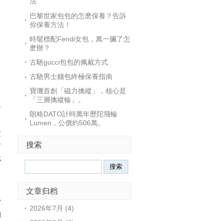
法
巴黎世家包包的怎麽保養？告訴
你保養方法！
時髦標配Fendi女包，萬一臟了怎
麽辦？
古馳gucci包包的佩戴方式
古馳男士錢包終極保養指南
寶璣首創「磁力擒縱」，核心是
「三層擒縱輪」。
古
朗格DATO計時萬年歷陀飛輪
，
Lumen，公價約506萬。
定
搜索
古
代
、
文章归档
宫
2026年7月 (4)
朝