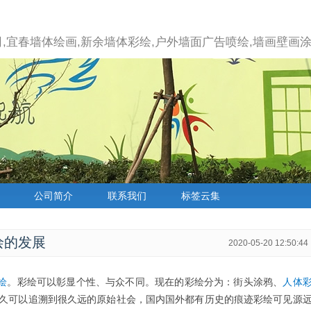
,宜春墙体绘画,新余墙体彩绘,户外墙面广告喷绘,墙画壁画涂
公司简介
联系我们
标签云集
绘的发展
2020-05-20 12:50:44
绘
。彩绘可以彰显个性、与众不同。现在的彩绘分为：街头涂鸦、
人体
久可以追溯到很久远的原始社会，国内国外都有历史的痕迹彩绘可见源