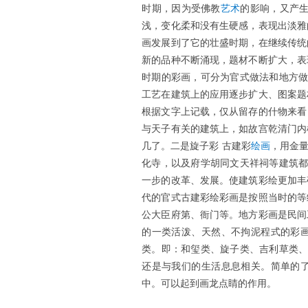
时期，因为受佛教
艺术
的影响，又产生
浅，变化柔和没有生硬感，表现出淡雅
画发展到了它的壮盛时期，在继续传统
新的品种不断涌现，题材不断扩大，表
时期的彩画，可分为官式做法和地方做
工艺在建筑上的应用逐步扩大、图案题
根据文字上记载，仅从留存的什物来看
与天子有关的建筑上，如故宫乾清门内
几了。二是旋子彩 古建彩
绘画
，用金
化寺，以及府学胡同文天祥祠等建筑都
一步的改革、发展。使建筑彩绘更加丰
代的官式古建彩绘彩画是按照当时的等
公大臣府第、衙门等。地方彩画是民间
的一类活泼、天然、不拘泥程式的彩
类。即：和玺类、旋子类、吉利草类、
还是与我们的生活息息相关。简单的
中。可以起到画龙点睛的作用。