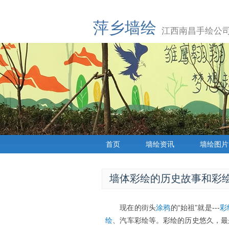
萍乡墙绘
江西南昌手绘公司
首页
墙绘资讯
墙绘图片
墙体彩绘的历史故事和彩
现在的街头
涂鸦
的“始祖”就是---
彩
绘
、汽车彩绘等。彩绘的历史悠久，最