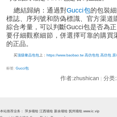
總結歸納：通過對
Gucci包
的包裝細
標誌、序列號和防偽標識、官方渠道
綜合考量，可以判斷Gucci包是否為正
要仔細觀察細節，併選擇可靠的購買
的正品。
买
顶级奢品包包
上：
https://www.baobao.tw
高仿包包
高仿包
原
标签:
Gucci包
作者:zhushican
分类
|
本站推荐业务：
萍乡墙绘
江西墙绘
新余墙绘
抚州墙绘
.
www.ic.vip