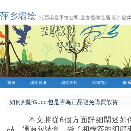
萍乡墙绘
江西南昌手绘公司,宜春墙体绘画,新余墙体
首页
墙绘资讯
墙绘图片
公司简介
联
如何判斷Gucci包是否為正品避免購買假貨
本文將從6個方面詳細闡述如
品。通過包裝盒、袋子和標簽的細節