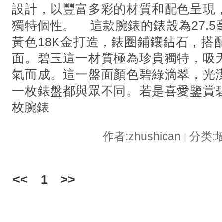
設計，以豐富多彩的材質和配色呈現
獨特個性。 這款腕錶的錶殼為27.
黃色18K金打造，錶圈鋪鑲鉆石，搭
面。碧玉這一材質極為珍貴獨特，吸
氣而成。這一盤面顏色碧綠滴翠，光
一枚錶盤都與眾不同。若是喜愛鑒賞
枚腕錶
作者:zhushican
分类:
|
<<
1
>>