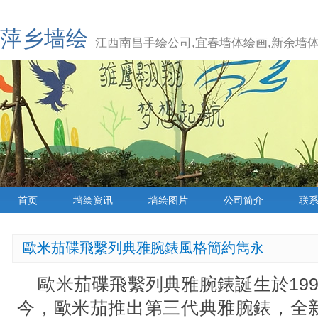
萍乡墙绘
江西南昌手绘公司,宜春墙体绘画,新余墙体
首页
墙绘资讯
墙绘图片
公司简介
联
歐米茄碟飛繫列典雅腕錶風格簡約雋永
歐米茄碟飛繫列典雅腕錶誕生於199
今，歐米茄推出第三代典雅腕錶，全