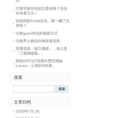
法
巴黎世家包包的怎麽保養？告訴
你保養方法！
時髦標配Fendi女包，萬一臟了怎
麽辦？
古馳gucci包包的佩戴方式
古馳男士錢包終極保養指南
寶璣首創「磁力擒縱」，核心是
「三層擒縱輪」。
朗格DATO計時萬年歷陀飛輪
Lumen，公價約506萬。
搜索
文章归档
2026年7月 (4)