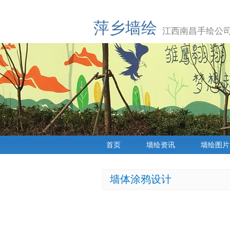
萍乡墙绘
江西南昌手绘公司
首页
墙绘资讯
墙绘图片
墙体涂鸦设计