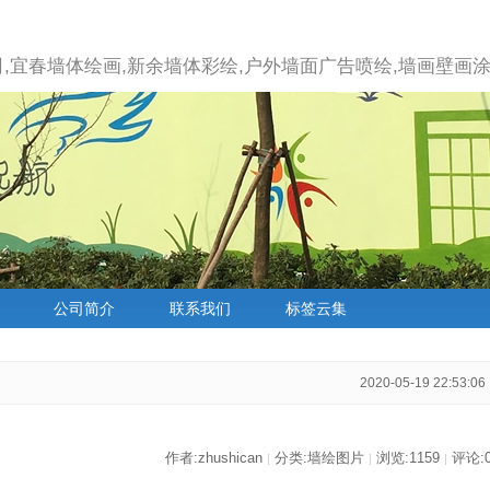
,宜春墙体绘画,新余墙体彩绘,户外墙面广告喷绘,墙画壁画涂
公司简介
联系我们
标签云集
2020-05-19 22:53:06
作者:zhushican
分类:墙绘图片
浏览:1159
评论:
|
|
|