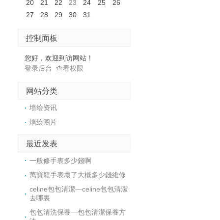
20
21
22
23
24
25
26
27
28
29
30
31
控制面板
您好，欢迎到访网站！
登录后台
查看权限
网站分类
墙绘资讯
墙绘图片
最近发表
​一般修手表多少錢啊
​萬寶龍手表壞了大概多少錢維修
celine包包清潔—celine包包清潔
去哪裏
​包包清洗保養—包包清潔保養方