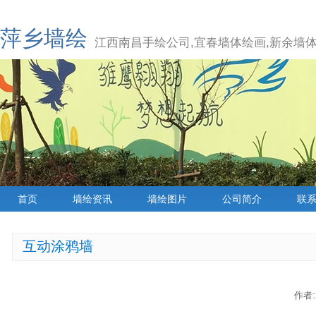
萍乡墙绘
江西南昌手绘公司,宜春墙体绘画,新余墙体
首页
墙绘资讯
墙绘图片
公司简介
联
互动涂鸦墙
作者:z